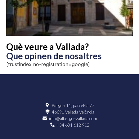
Què veure a Vallada?
Que opinen de nosaltres
[trustindex no-registration=google]
Polígon 11, parcel·la 77
46691 Vallada València
info@alberguevallada.com
+34 601 612 912