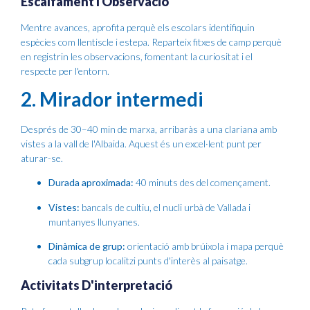
Escalfament I Observació
Mentre avances, aprofita perquè els escolars identifiquin
espècies com llentiscle i estepa. Reparteix fitxes de camp perquè
en registrin les observacions, fomentant la curiositat i el
respecte per l'entorn.
2. Mirador intermedi
Després de 30–40 min de marxa, arribaràs a una clariana amb
vistes a la vall de l'Albaida. Aquest és un excel·lent punt per
aturar-se.
Durada aproximada:
40 minuts des del començament.
Vistes:
bancals de cultiu, el nucli urbà de Vallada i
muntanyes llunyanes.
Dinàmica de grup:
orientació amb brúixola i mapa perquè
cada subgrup localitzi punts d'interès al paisatge.
Activitats D'interpretació