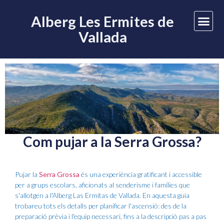
Alberg Les Ermites de
Vallada
Com pujar a la Serra Grossa?
Pujar la
Serra Grossa
és una experiència gratificant i accessible
per a grups escolars, aficionats al senderisme i famílies que
s'allotgen a l'Alberg Las Ermitas de Vallada. En aquesta guia
trobareu tots els detalls per planificar l'ascensió: des de la
preparació prèvia i l'equip necessari, fins a la descripció pas a pas