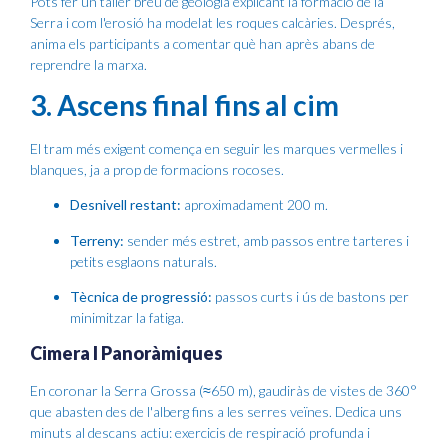
Pots fer un taller breu de geologia explicant la formació de la
Serra i com l'erosió ha modelat les roques calcàries. Després,
anima els participants a comentar què han après abans de
reprendre la marxa.
3. Ascens final fins al cim
El tram més exigent comença en seguir les marques vermelles i
blanques, ja a prop de formacions rocoses.
Desnivell restant:
aproximadament 200 m.
Terreny:
sender més estret, amb passos entre tarteres i
petits esglaons naturals.
Tècnica de progressió:
passos curts i ús de bastons per
minimitzar la fatiga.
Cimera I Panoràmiques
En coronar la Serra Grossa (≈650 m), gaudiràs de vistes de 360°
que abasten des de l'alberg fins a les serres veïnes. Dedica uns
minuts al descans actiu: exercicis de respiració profunda i