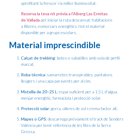
aprofitant la frescor i la millor lluminositat.
Reserva la teva nit prèvia a l'Alberg Las Ermitas
de Vallada
per iniciar la ruta descansat: habitacions
a lliteres, esmorzars energètics i tot el material
disponible per a grups escolars.
Material imprescindible
Calçat de trekking
: botes o sabatilles amb sola de perfil
marcat.
Roba tècnica
: samarretes transpirables, pantalons
lleugers i una capa paravents per al cim.
Motxilla de 20–25 L
: espai suficient per a 1,5 L d'aigua,
menjar energètic, farmaciola i protecció solar.
Protecció solar
: gorra, ulleres de sol i crema factor alt.
Mapes o GPS
: descarrega prèviament el track de Senders
València per tenir referència de les fites de la Serra
Grossa.