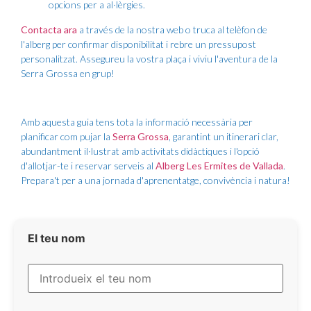
opcions per a al·lèrgies.
Contacta ara
a través de la nostra web o truca al telèfon de
l'alberg per confirmar disponibilitat i rebre un pressupost
personalitzat. Assegureu la vostra plaça i viviu l'aventura de la
Serra Grossa en grup!
Amb aquesta guia tens tota la informació necessària per
planificar com pujar la
Serra Grossa
, garantint un itinerari clar,
abundantment il·lustrat amb activitats didàctiques i l'opció
d'allotjar-te i reservar serveis al
Alberg Les Ermites de Vallada
.
Prepara't per a una jornada d'aprenentatge, convivència i natura!
El teu nom