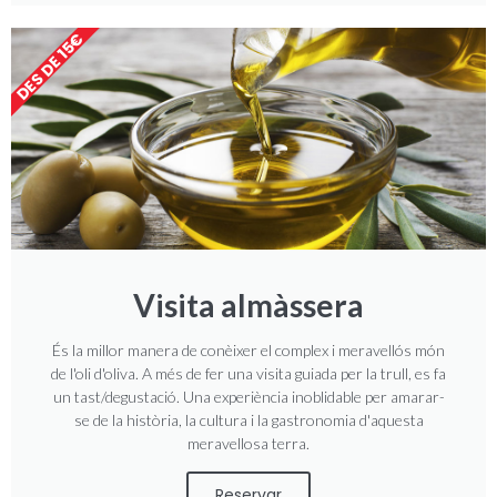
DES DE 15€
Visita almàssera
És la millor manera de conèixer el complex i meravellós món
de l'oli d'oliva. A més de fer una visita guiada per la trull, es fa
un tast/degustació. Una experiència inoblidable per amarar-
se de la història, la cultura i la gastronomia d'aquesta
meravellosa terra.
Reservar