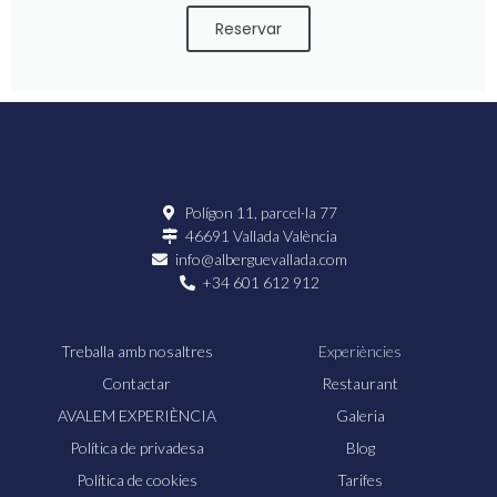
Reservar
Polígon 11, parcel·la 77
46691 Vallada València
info@alberguevallada.com
+34 601 612 912
Treballa amb nosaltres
Experiències
Contactar
Restaurant
AVALEM EXPERIÈNCIA
Galeria
Política de privadesa
Blog
Política de cookies
Tarifes