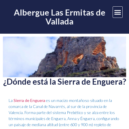
Albergue Las Ermitas de
Vallada
¿Dónde está la Sierra de Enguera?
La
Sierra de Enguera
es un macizo montañoso situado en la
comarca de la Canal de Navarrés, al sur de la provincia de
Valencia. Forma parte del sistema Prebético y se alza entre los
términos municipales de Enguera, Anna y Énguera, configurando
un paisaje de mediana altitud (entre 600 y 900 m) repleto de