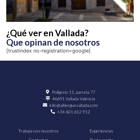
¿Qué ver en Vallada?
Que opinan de nosotros
[trustindex no-registration=google]
Polígono 11, parcela 77
46691 Vallada Valencia
info@alberguevallada.com
+34 601 612 912
Trabaja con nosotros
Experiencias
Contactar
Restaurante