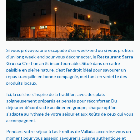
Si vous prévoyez une escapade d'un week-end ou si vous profitez
d'un long week-end pour vous déconnecter, le
Restaurant Serra
Grossa
C'est un arrêt incontournable. Situé dans un cadre
paisible en pleine nature, c'est l'endroit idéal pour savourer un
repas tranquille en bonne compagnie, mettant en vedette des
produits locaux.
Ici, la cuisine s'inspire de la tradition, avec des plats
soigneusement préparés et pensés pour réconforter. Du
déjeuner décontracté au dîner en groupe, chaque option
s'adapte au rythme de votre séjour et aux goûts de ceux qui vous
accompagnent.
Pendant votre séjour à Las Ermitas de Vallada, accordez-vous un
moment pour vous asseoir, savourer la cuisine authentique et