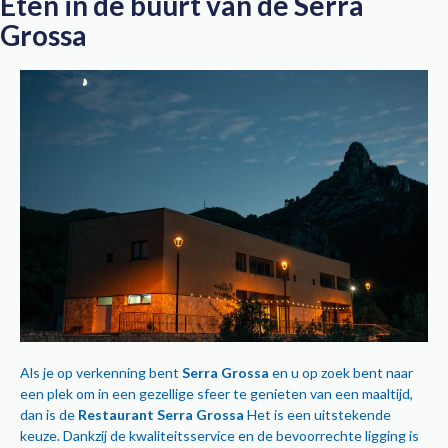
Eten in de buurt van de Serra
Grossa
Als je op verkenning bent
Serra Grossa
en u op zoek bent naar
een plek om in een gezellige sfeer te genieten van een maaltijd,
dan is de
Restaurant Serra Grossa
Het is een uitstekende
keuze. Dankzij de kwaliteitsservice en de bevoorrechte ligging is