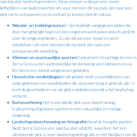
spectaculair landschap creëren. Deze enclave is ideaal voor zowel
liefhebbers van buitensporten als voor mensen die op zoek zijn naar een
plek om te ontspannen en in contact te komen met de natuur.
Wandel- en trekkingroutes
Er zijn duidelijk aangegeven paden die
door het gebergte lopen en een ongeëvenaard panoramisch uitzicht
over de omgeving bieden. Ze zijn ideaal voor zowel ervaren
wandelaars als voor mensen die op zoek zijn naar een
ontspannende wandeling.
Klimmen en avontuurlijke sporten
Dankzij het rotsachtige terrein is
Serra Grossa een aantrekkelijke bestemming voor klimmen en via
ferrata in een aantal aangewezen gebieden.
Historische rondleidingen
In dit gebied vindt u overblijfselen van
oude gebouwen en wandelpaden die al eeuwenlang in gebruik zijn. U
kunt de geschiedenis van de plek ontdekken terwijl u het landschap
verkent.
Buitenoefening
:Het is een ideale plek voor duurtraining,
trailrunning of gewoon sporten in een natuurlijke en rustige
omgeving.
Landschapsbeschouwing en fotografie
Vanaf de hoogste punten
biedt Serra Grossa een spectaculair uitzicht, waardoor het een
uitstekende plek is voor landschapsfotografie en het bekijken van de