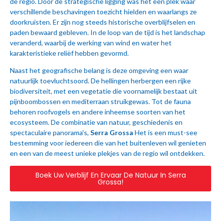
de regio. Door de strategische ligging was het een plek waar
verschillende beschavingen toezicht hielden en waarlangs ze
doorkruisten. Er zijn nog steeds historische overblijfselen en
paden bewaard gebleven. In de loop van de tijd is het landschap
veranderd, waarbij de werking van wind en water het
karakteristieke reliëf hebben gevormd.
Naast het geografische belang is deze omgeving een waar
natuurlijk toevluchtsoord. De hellingen herbergen een rijke
biodiversiteit, met een vegetatie die voornamelijk bestaat uit
pijnboombossen en mediterraan struikgewas. Tot de fauna
behoren roofvogels en andere inheemse soorten van het
ecosysteem. De combinatie van natuur, geschiedenis en
spectaculaire panorama's,
Serra Grossa
Het is een must-see
bestemming voor iedereen die van het buitenleven wil genieten
en een van de meest unieke plekjes van de regio wil ontdekken.
Boek Uw Verblijf En Ervaar De Natuur In Serra
Grossa!