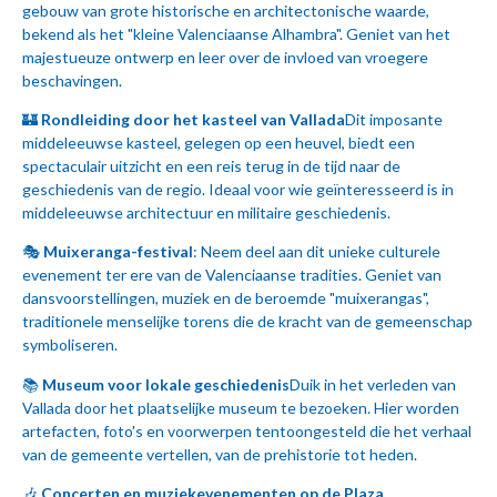
gebouw van grote historische en architectonische waarde,
bekend als het "kleine Valenciaanse Alhambra". Geniet van het
majestueuze ontwerp en leer over de invloed van vroegere
beschavingen.
🏰
Rondleiding door het kasteel van Vallada
Dit imposante
middeleeuwse kasteel, gelegen op een heuvel, biedt een
spectaculair uitzicht en een reis terug in de tijd naar de
geschiedenis van de regio. Ideaal voor wie geïnteresseerd is in
middeleeuwse architectuur en militaire geschiedenis.
🎭
Muixeranga-festival
: Neem deel aan dit unieke culturele
evenement ter ere van de Valenciaanse tradities. Geniet van
dansvoorstellingen, muziek en de beroemde "muixerangas",
traditionele menselijke torens die de kracht van de gemeenschap
symboliseren.
📚
Museum voor lokale geschiedenis
Duik in het verleden van
Vallada door het plaatselijke museum te bezoeken. Hier worden
artefacten, foto's en voorwerpen tentoongesteld die het verhaal
van de gemeente vertellen, van de prehistorie tot heden.
🎶
Concerten en muziekevenementen op de Plaza