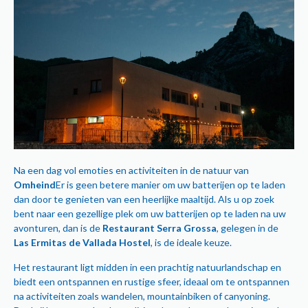
Na een dag vol emoties en activiteiten in de natuur van
Omheind
Er is geen betere manier om uw batterijen op te laden
dan door te genieten van een heerlijke maaltijd. Als u op zoek
bent naar een gezellige plek om uw batterijen op te laden na uw
avonturen, dan is de
Restaurant Serra Grossa
, gelegen in de
Las Ermitas de Vallada Hostel
, is de ideale keuze.
Het restaurant ligt midden in een prachtig natuurlandschap en
biedt een ontspannen en rustige sfeer, ideaal om te ontspannen
na activiteiten zoals wandelen, mountainbiken of canyoning.