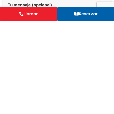
Tu mensaje (opcional)
Llamar
Reservar
Preguntas frecuentes sobre las
excursiones escolares a Vallada
¿El Restaurante Serra Grossa está preparado para